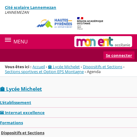
Panneau de gestion des cookies
Cité scolaire Lannemezan
Menu de la rubrique
Contenu
LANNEMEZAN
MENU
Se connecter
Vous êtes ici :
Accueil
›
🏫 Lycée Michelet
›
Dispositifs et Sections
›
Sections sportives et Option EPS Montagne
›
Agenda
🏫 Lycée Michelet
L'établissement
🌇 Internat excellence
Formations
Dispositifs et Sections