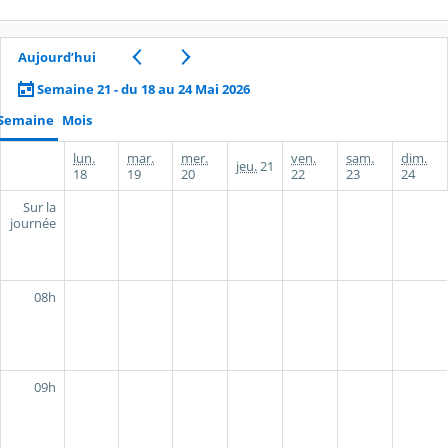
Aujourd’hui
Semaine 21 - du 18 au 24 Mai 2026
Semaine
Mois
lun.
mar.
mer.
ven.
sam.
dim.
jeu.
21
18
19
20
22
23
24
Sur la
journée
08h
09h