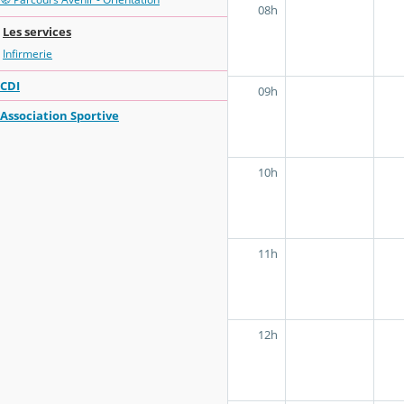
08h
Les services
Infirmerie
CDI
09h
Association Sportive
10h
11h
12h