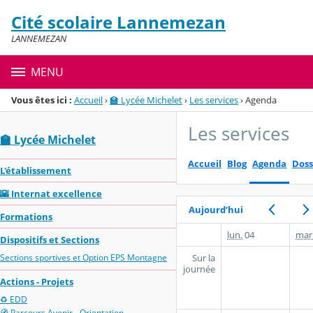
Panneau de gestion des cookies
Cité scolaire Lannemezan
Menu de la rubrique
Contenu
LANNEMEZAN
MENU
Vous êtes ici :
Accueil
›
🏫 Lycée Michelet
›
Les services
›
Agenda
Les services
🏫 Lycée Michelet
Accueil
Blog
Agenda
Doss
L'établissement
🌇 Internat excellence
Aujourd’hui
Formations
lun.
04
mar
Dispositifs et Sections
Sur la
Sections sportives et Option EPS Montagne
journée
Actions - Projets
♻️ EDD
🧭 Parcours Avenir - Orientation