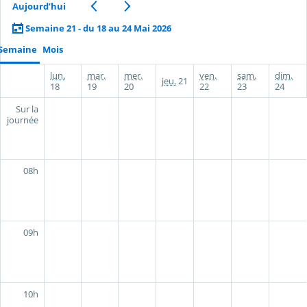
Aujourd’hui
Semaine 21 - du 18 au 24 Mai 2026
Semaine
Mois
lun.
mar.
mer.
ven.
sam.
dim.
jeu.
21
18
19
20
22
23
24
Sur la
journée
08h
09h
10h