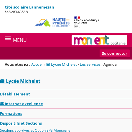
Panneau de gestion des cookies
Cité scolaire Lannemezan
Menu de la rubrique
Contenu
LANNEMEZAN
MENU
Se connecter
Vous êtes ici :
Accueil
›
🏫 Lycée Michelet
›
Les services
›
Agenda
🏫 Lycée Michelet
L'établissement
🌇 Internat excellence
Formations
Dispositifs et Sections
Sections sportives et Option EPS Montagne