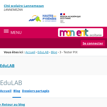
Panneau de gestion des cookies
Cité scolaire Lannemezan
Menu de la rubrique
Contenu
LANNEMEZAN
MENU
Se connecter
Vous êtes ici :
Accueil
›
EduLAB
›
Blog
›
3 - Tester PIX
EduLAB
EduLAB
Accueil
Blog
Dossiers partagés
‹
Retour au blog