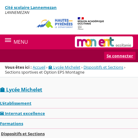
Panneau de gestion des cookies
Cité scolaire Lannemezan
Menu de la rubrique
Contenu
LANNEMEZAN
MENU
Se connecter
Vous êtes ici :
Accueil
›
🏫 Lycée Michelet
›
Dispositifs et Sections
›
Sections sportives et Option EPS Montagne
🏫 Lycée Michelet
L'établissement
🌇 Internat excellence
Formations
Dispositifs et Sections