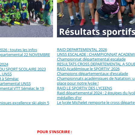
RAID DEPARTEMENTAL 2026
26 : toutes les infos
UNSS ESCALADE : CHAMPIONNAT ACADEM
épartemental 22 NOVEMBRE
Championnat départemental escalade
RESULTATS CROSS DEPARTEMENTAL A SOU
 2024
RAID Académique le SPORTIV' 2026
DU SPORT SCOLAIRE 2023
Champions départementaux d'escalade
L UNSS
Championnats académiques de Natation: une
3 à Séméac
place pour notre lycée !
épartemental UNSS
RAID LE SPORTIV DES LYCEENS
ental VTT Séméac le 19
Raid départemental 2024 : 2 équipes du lycé
médailles d'or
Le lycée Michelet remporte le cross départe
ues excellence ski alpin 5
POUR S'INSCRIRE :