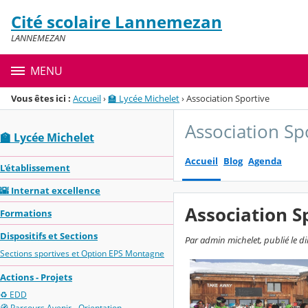
Panneau de gestion des cookies
Cité scolaire Lannemezan
Menu de la rubrique
Contenu
LANNEMEZAN
MENU
Vous êtes ici :
Accueil
›
🏫 Lycée Michelet
›
Association Sportive
Association Sp
🏫 Lycée Michelet
Accueil
Blog
Agenda
L'établissement
🌇 Internat excellence
Association S
Formations
Dispositifs et Sections
Par admin michelet, publié le 
Sections sportives et Option EPS Montagne
Actions - Projets
♻️ EDD
🧭 Parcours Avenir - Orientation