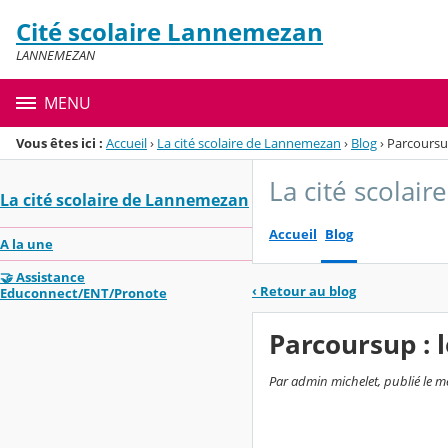
Panneau de gestion des cookies
Cité scolaire Lannemezan
Menu de la rubrique
Contenu
LANNEMEZAN
MENU
Vous êtes ici :
Accueil
›
La cité scolaire de Lannemezan
›
Blog
›
Parcoursup
La cité scolai
La cité scolaire de Lannemezan
Accueil
Blog
A la une
🤝 Assistance
‹
Retour au blog
Educonnect/ENT/Pronote
Parcoursup : l
Par admin michelet, publié le me