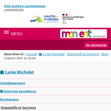
Panneau de gestion des cookies
Cité scolaire Lannemezan
Menu de la rubrique
Contenu
LANNEMEZAN
MENU
Se connecter
Vous êtes ici :
Accueil
›
🏫 Lycée Michelet
›
Dispositifs et Sections
›
Blog
›
L'option latin au lycée
🏫 Lycée Michelet
L'établissement
🌇 Internat excellence
Formations
Dispositifs et Sections