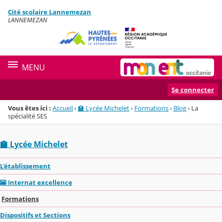
Panneau de gestion des cookies
Cité scolaire Lannemezan
Menu de la rubrique
Contenu
LANNEMEZAN
MENU
Se connecter
Vous êtes ici :
Accueil
›
🏫 Lycée Michelet
›
Formations
›
Blog
›
La
spécialité SES
🏫 Lycée Michelet
L'établissement
🌇 Internat excellence
Formations
Dispositifs et Sections