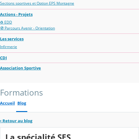
Sections sportives et Option EPS Montagne
Actions - Projets
♻️ EDD
🧭 Parcours Avenir - Orientation
Les services
Infirmerie
CDI
Association Sportive
Formations
Accueil
Blog
‹
Retour au blog
La spécialité SES