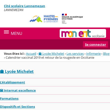
Panneau de gestion des cookies
Cité scolaire Lannemezan
Menu de la rubrique
Contenu
LANNEMEZAN
MENU
Se connecter
Vous êtes ici :
Accueil
›
🏫 Lycée Michelet
›
Les services
›
Infirmerie
›
Blog
›
Calendrier vaccinal 2019 et retour de la rougeole en Occitanie
🏫 Lycée Michelet
L'établissement
🌇 Internat excellence
Formations
Dispositifs et Sections