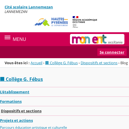
Panneau de gestion des cookies
Cité scolaire Lannemezan
Menu de la rubrique
Contenu
LANNEMEZAN
MENU
Se connecter
Vous êtes ici :
Accueil
›
🏢 Collège G. Fébus
›
Dispositifs et sections
›
Blog
🏢 Collège G. Fébus
L'établissement
Formations
Dispositifs et sections
Projets et actions
Parcours éducation artistique et culturelle