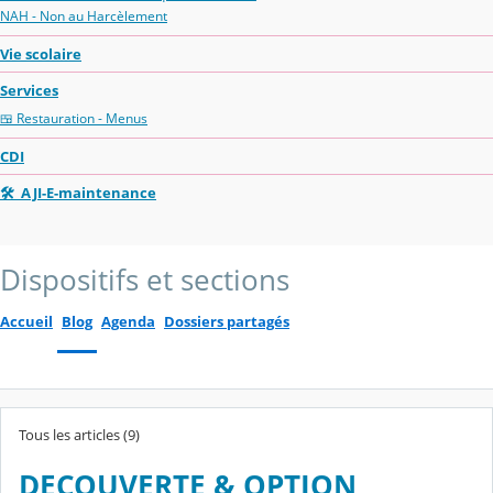
NAH - Non au Harcèlement
Vie scolaire
Services
🍱 Restauration - Menus
CDI
🛠 AJI-E-maintenance
Dispositifs et sections
Accueil
Blog
Agenda
Dossiers partagés
Tous les articles (9)
DECOUVERTE & OPTION